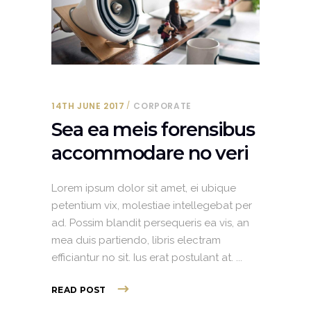
14TH JUNE 2017
CORPORATE
Sea ea meis forensibus
accommodare no veri
Lorem ipsum dolor sit amet, ei ubique
petentium vix, molestiae intellegebat per
ad. Possim blandit persequeris ea vis, an
mea duis partiendo, libris electram
efficiantur no sit. Ius erat postulant at.
READ POST