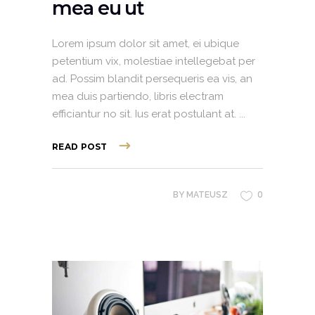
mea eu ut
Lorem ipsum dolor sit amet, ei ubique
petentium vix, molestiae intellegebat per
ad. Possim blandit persequeris ea vis, an
mea duis partiendo, libris electram
efficiantur no sit. Ius erat postulant at.
READ POST
0
BY
MATEUSZ