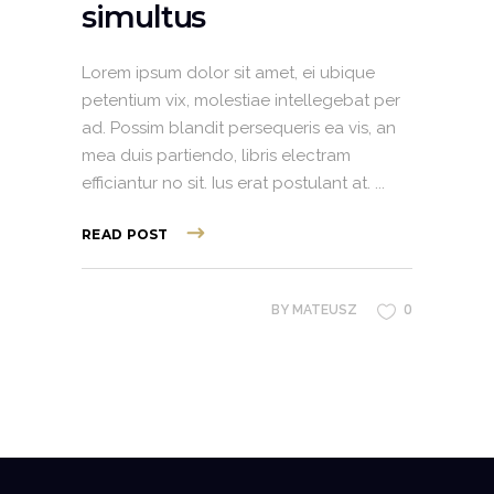
simultus
Lorem ipsum dolor sit amet, ei ubique
petentium vix, molestiae intellegebat per
ad. Possim blandit persequeris ea vis, an
mea duis partiendo, libris electram
efficiantur no sit. Ius erat postulant at.
READ POST
0
BY
MATEUSZ